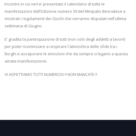
Incontro in cui verra' presentato il calendario di tutte le
manifestazioni dell'Edizione numero 39 del Minipalio Besnatese e
mostrati i regolamenti dei Giochi che verranno disputati nell'ultima
settimana di Giugno.
E' gradita la partecipazione di tutti (non solo degli addetti a lavori!)
per poter ricominciare a respirare l'atmosfera delle sfide tra i
Borghi e assaporare le emozioni che da sempre ci legano a questa
amata manifestazione.
VI ASPETTIAMO TUTTI NUMEROSI !! NON MANCATE !!