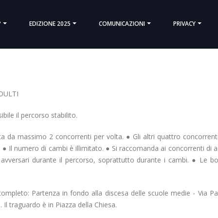
°
EDIZIONE 2025
COMUNICAZIONI
PRIVACY
DULTI
ile il percorso stabilito.
a massimo 2 concorrenti per volta. ● Gli altri quattro concorren
 ● Il numero di cambi è illimitato. ● Si raccomanda ai concorrenti di 
li avversari durante il percorso, soprattutto durante i cambi. ● Le b
completo: Partenza in fondo alla discesa delle scuole medie - Via P
Il traguardo è in Piazza della Chiesa.