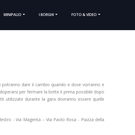
MINIPALIO
I BORGHI
FOTO & VIDEO
ti potranno dare il cambio quando e dove vorranno e
adoperarsi per fermare la botte il prima possibile dopo
otti utilizzate durante la gara dovranno essere quelle
alestro - Via Magenta – Via Paolo Rosa - Piazza della