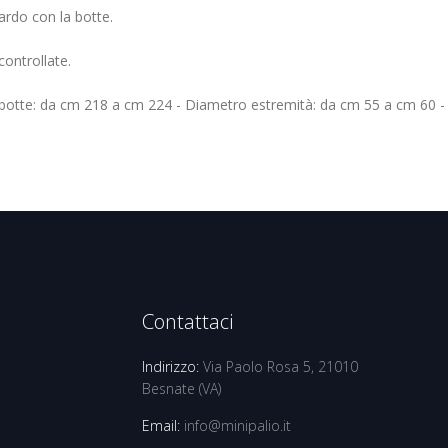
uardo con la botte.
controllate.
 botte: da cm 218 a cm 224 - Diametro estremità: da cm 55 a cm 60 - 
Contattaci
Indirizzo:
Via Paolo Rosa 5, 21010
Besnate (VA)
Email:
info@minipalio.it